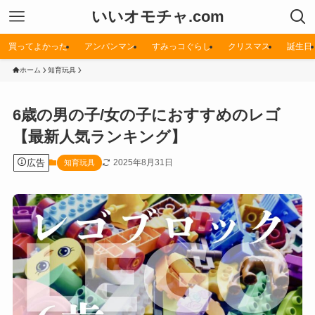
いいオモチャ.com
買ってよかった
アンパンマン
すみっコぐらし
クリスマス
誕生日
ホーム
知育玩具
6歳の男の子/女の子におすすめのレゴ
【最新人気ランキング】
広告
2025年8月31日
知育玩具