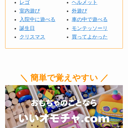
レゴ
ヘルメット
室内遊び
外遊び
入院中に遊べる
車の中で遊べる
誕生日
モンテッソーリ
クリスマス
買ってよかった
＼ 簡単で覚えやすい ／