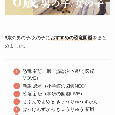
6歳の男の子/女の子に
おすすめの恐竜図鑑
をまと
めました。
恐竜 新訂二版 （講談社の動く図鑑
MOVE）
新版 恐竜（小学館の図鑑NEO）
恐竜 新版（学研の図鑑LIVE）
じぶんでよめる きょうりゅうずかん
はっけんずかん きょうりゅう 新版