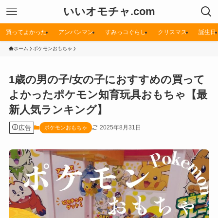
いいオモチャ.com
買ってよかった
アンパンマン
すみっコぐらし
クリスマス
誕生日
ホーム
ポケモンおもちゃ
1歳の男の子/女の子におすすめの買って
よかったポケモン知育玩具おもちゃ【最
新人気ランキング】
広告
2025年8月31日
ポケモンおもちゃ